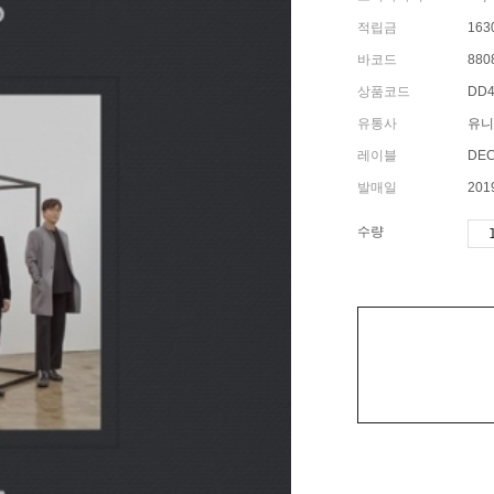
적립금
163
바코드
880
상품코드
DD4
유통사
유니
레이블
DE
발매일
201
수량