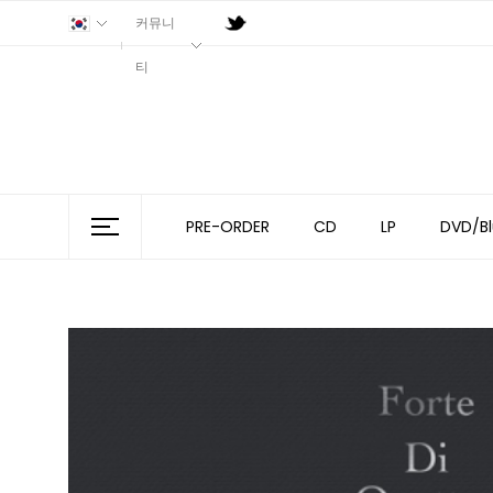
커뮤니
티
PRE-ORDER
CD
LP
DVD/Bl