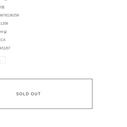
0원
8678136258
1206
버설
CCA
9/11/07
SOLD OUT