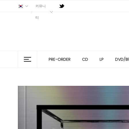
커뮤니
티
PRE-ORDER
CD
LP
DVD/Bl