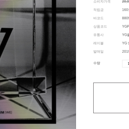
소비자가격
20,
적립금
16
바코드
880
상품코드
YGP
유통사
YG
레이블
YG
발매일
201
수량