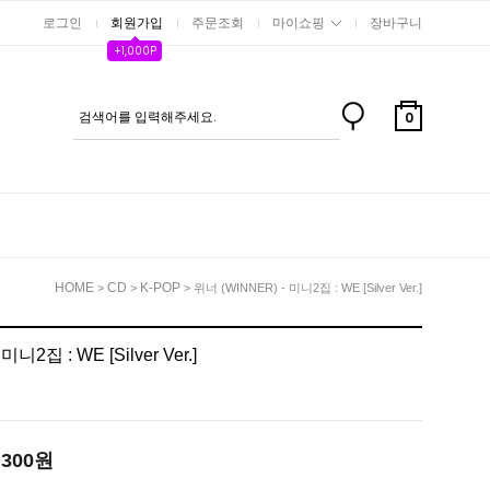
로그인
회원가입
주문조회
마이쇼핑
장바구니
+1,000P
0
HOME
CD
K-POP
>
>
> 위너 (WINNER) - 미니2집 : WE [Silver Ver.]
니2집 : WE [Silver Ver.]
,300
원