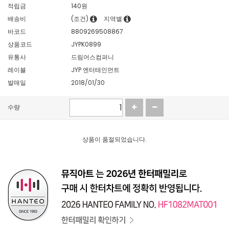
적립금
140원
배송비
(조건)
지역별
바코드
8809269508867
상품코드
JYPK0899
유통사
드림어스컴퍼니
레이블
JYP 엔터테인먼트
발매일
2018/01/30
수량
상품이 품절되었습니다.