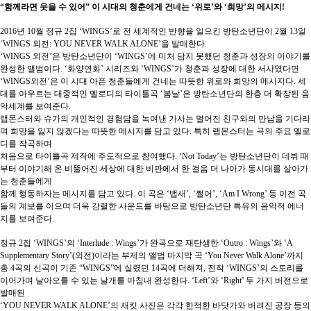
“함께라면 웃을 수 있어” 이 시대의 청춘에게 건네는 ‘위로’와 ‘희망’의 메시지!
2016년 10월 정규 2집 ‘WINGS’로 전 세계적인 반향을 일으킨 방탄소년단이 2월 13일
‘WINGS 외전: YOU NEVER WALK ALONE’을 발매한다.
‘WINGS 외전’은 방탄소년단이 ‘WINGS’에 미처 담지 못했던 청춘과 성장의 이야기를
완성한 앨범이다. ‘화양연화’ 시리즈와 ‘WINGS’가 청춘과 성장에 대한 서사였다면
‘WINGS외전’은 이 시대 아픈 청춘들에게 건네는 따뜻한 위로와 희망의 메시지다. 세
대를 아우르는 대중적인 멜로디의 타이틀곡 ‘봄날’은 방탄소년단의 한층 더 확장된 음
악세계를 보여준다.
랩몬스터와 슈가의 개인적인 경험담을 녹여낸 가사는 멀어진 친구와의 만남을 기다리
며 희망을 잃지 않겠다는 따뜻한 메시지를 담고 있다. 특히 랩몬스터는 곡의 주요 멜로
디를 작곡하며
처음으로 타이틀곡 제작에 주도적으로 참여했다. ‘Not Today’는 방탄소년단이 데뷔 때
부터 이야기해 온 비뚤어진 세상에 대한 비판에서 한 걸음 더 나아가 동시대를 살아가
는 청춘들에게
함께 행동하자는 메시지를 담고 있다. 이 곡은 ‘뱁새’, ‘쩔어’, ‘Am I Wrong’ 등 이전 곡
들의 계보를 이으며 더욱 강렬한 사운드를 바탕으로 방탄소년단 특유의 음악적 에너
지를 보여준다.
정규 2집 ‘WINGS’의 ‘Interlude : Wings’가 완곡으로 재탄생한 ‘Outro : Wings’와 ‘A
Supplementary Story’(외전)이라는 부제의 앨범 마지막 곡 ‘You Never Walk Alone’까지
총 4곡의 신곡이 기존 “WINGS”에 실렸던 14곡에 더해져, 전작 ‘WINGS’의 스토리를
이어가며 날아오를 수 있는 날개를 마침내 완성한다. ‘Left’와 ‘Right’ 두 가지 버전으로
발매된
‘YOU NEVER WALK ALONE’의 재킷 사진은 각각 한적한 바닷가와 버려진 공장 등의