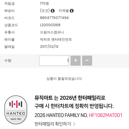
적립금
170원
배송비
(조건)
지역별
바코드
8804775077494
상품코드
L200001368
유통사
드림어스컴퍼니
레이블
빅히트 엔터테인먼트
발매일
2017/02/13
수량
상품이 품절되었습니다.