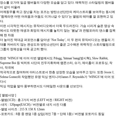
장소를 오가며 일곱 멤버들의 다양한 모습을 담고 있다. 매력적인 스타일링의 멤버들
이 같이 어울려
어깨동무를 하고 장난을 치는 포즈는 방탄소년단만의 케미스트리를 보여주는 동시에
‘함께라면 어떤 어려움과 어둠도 이겨나갈 수 있다’는 앨범의 테마를 잘 표현하고 있
다.
이런 시각적인 메시지는 뮤직비디오에서 더욱 두드러진다. 가슴 시리게 슬픈 영상 속
에서도 따뜻한 재생과 희망의 메시지를 놓치지 않는 ‘봄날’과 컨템포러리 댄스를 접목
해 한 차원
더 높아진 역대급 퍼포먼스를 담아낸 ‘Not Today’, 이 두 편의 뮤직비디오는 팬들의 기
대를 저버리지 않는 완성도와 방탄소년단이 줄곧 고수해온 위력적인 스토리텔링으로
그룹의 정체성을 더욱 공고히 했다.
한편 ‘WINGS’에 이어 이번 앨범에서도 Pdogg, 'hitman' bang(방시혁), Slow Rabbit,
Supreme Boi 등 빅히트 사단의 진두지휘하에 랩몬스터, 슈가, 제이홉이 프로듀싱, 작
사, 작곡에
적극적으로
참여하며 아티스트로서 한층 성장한 모습을 보여주고 있다. 또한 Jessie J,
Selena Gomez와 작업했던 유명 믹싱 엔지니어James F. Reynolds가 ‘WINGS’에 이어 또
다시
믹싱 작업을 맡아 풍부하면서도 디테일한 사운드를 선보인다.
[ 앨범사양 ]
-앨범(1CD) : 총 2가지 버전 (LEFT 버전 / RIGHT 버전)
-내지 : 120page(EACH) / 버전별로 내지 사진 다름
-앨범 사이즈 : 215 X 158 X 12mm
-포토카드 : 8종 중 랜덤 1종 삽입(개인 7종 + 단체 1종) / 버전별 포토카드 동일