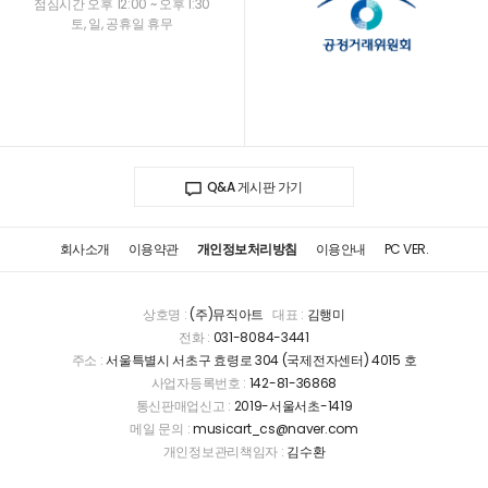
점심시간 오후 12:00 ~ 오후 1:30
토, 일, 공휴일 휴무
Q&A 게시판 가기
회사소개
이용약관
개인정보처리방침
이용안내
PC VER.
상호명 :
(주)뮤직아트
대표 :
김행미
전화 :
031-8084-3441
주소 :
서울특별시 서초구 효령로 304 (국제전자센터) 4015 호
사업자등록번호 :
142-81-36868
통신판매업신고 :
2019-서울서초-1419
메일 문의 :
musicart_cs@naver.com
개인정보관리책임자 :
김수환