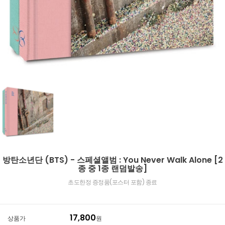
방탄소년단 (BTS) - 스페셜앨범 : You Never Walk Alone [2
종 중 1종 랜덤발송]
초도한정 증정품(포스터 포함) 종료
17,800
상품가
원