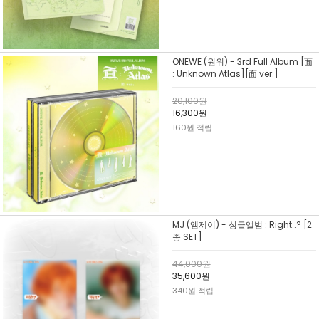
ONEWE (원위) - 3rd Full Album [面
: Unknown Atlas][面 ver.]
20,100원
16,300원
160원 적립
MJ (엠제이) - 싱글앨범 : Right..? [2
종 SET]
44,000원
35,600원
340원 적립