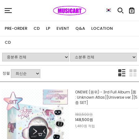
0
PRE-ORDER
CD
LP
EVENT
Q&A
LOCATION
CD
정렬
ONEWE (원위) - 3rd Full Album [面
: Unknown Atlas][Universe ver.][5
종 SET]
183,500원
148,500원
1,480원 적립