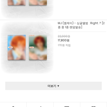
MJ (엠제이) - 싱글앨범 : Right..? [2
종 중 1종 랜덤발송]
22,000원
17,800원
170원 적립
더보기 ▼