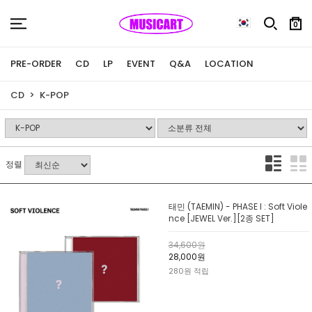
0
PRE-ORDER
CD
LP
EVENT
Q&A
LOCATION
CD
K-POP
정렬
태민 (TAEMIN) - PHASE I : Soft Viole
nce [JEWEL Ver.][2종 SET]
34,600원
28,000원
280원 적립