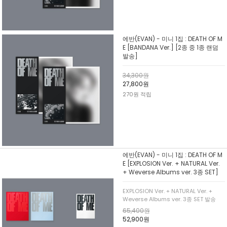
에반(EVAN) - 미니 1집 : DEATH OF M
E [BANDANA Ver.] [2종 중 1종 랜덤
발송]
34,300원
27,800원
270원 적립
에반(EVAN) - 미니 1집 : DEATH OF M
E [EXPLOSION Ver. + NATURAL Ver.
+ Weverse Albums ver. 3종 SET]
EXPLOSION Ver. + NATURAL Ver. +
Weverse Albums ver. 3종 SET 발송
65,400원
52,900원